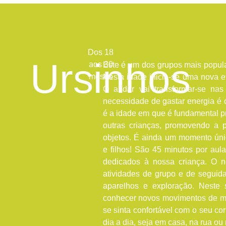
Dos 18
Ursinhos
aos 30
Este é um dos grupos mais popul
meses
Nesta idade inicia-se uma nova e
O andar vai transformar-se nas
necessidade de gastar energia é
é a idade em que é fundamental p
outras crianças, promovendo a 
objetos. É ainda um momento únic
e filhos! São 45 minutos por a
dedicados à nossa criança. O n
atividades de grupo e de segui
aparelhos e exploração. Neste
conhecer novos movimentos de m
se sinta confortável com o seu co
dia a dia, seja em casa, na rua ou