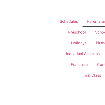
Schedules
Parents a
Preschool
Scho
Holidays
Birt
Individual Sessions
Franchise
Cont
Trial Class