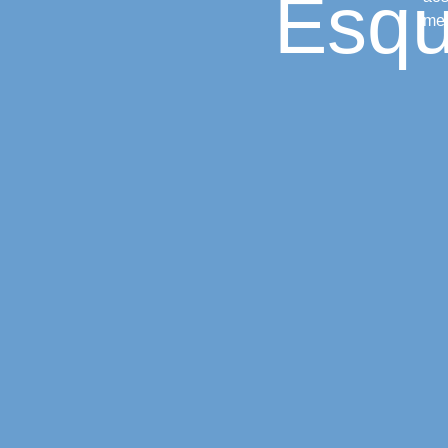
Esqu
me