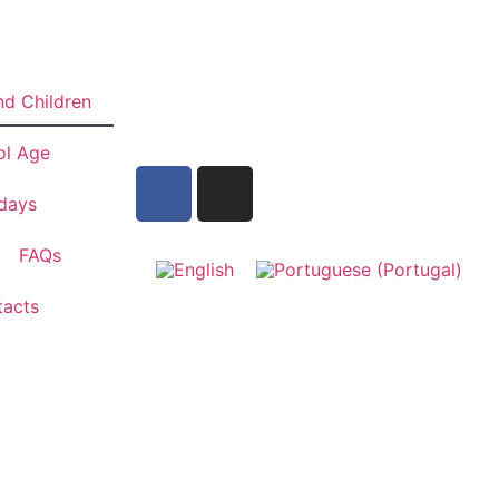
nd Children
ol Age
hdays
FAQs
acts